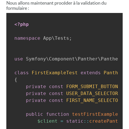
Nous allons maintenant procéder à la validation du
formulaire :
<?php
namespace
App
\
Tests
;
use
Symfony
\
Component
\
Panther
\
PantherTe
class
FirstExampleTest
extends
PantherT
{
private
const
FORM_SUBMIT_BUTTON_LA
private
const
USER_DATA_SELECTOR
=
private
const
FIRST_NAME_SELECTOR
=
public
function
testFirstExampleFor
$client
=
static
::
createPanther