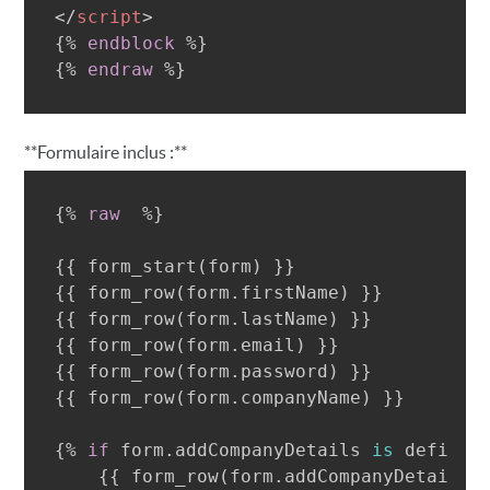
</
script
>
{%
endblock
%}
{%
endraw
%}
**Formulaire inclus :**
{%
raw
%}
{{
 form_start
(
form
)
}}
{{
 form_row
(
form
.
firstName
)
}}
{{
 form_row
(
form
.
lastName
)
}}
{{
 form_row
(
form
.
email
)
}}
{{
 form_row
(
form
.
password
)
}}
{{
 form_row
(
form
.
companyName
)
}}
{%
if
 form
.
addCompanyDetails 
is
 defined
{{
 form_row
(
form
.
addCompanyDetails
)