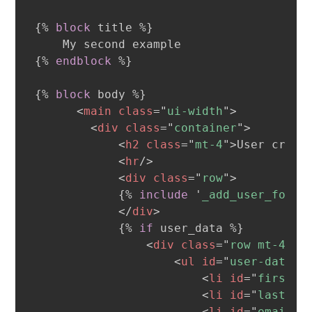
{%
block
 title 
%}
{%
endblock
%}
{%
block
 body 
%}
<
main
class
=
"
ui-width
"
>
<
div
class
=
"
container
"
>
<
h2
class
=
"
mt-4
"
>
User creat
<
hr
/>
<
div
class
=
"
row
"
>
{%
include
'
_add_user_form.
</
div
>
{%
if
 user_data 
%}
<
div
class
=
"
row mt-4
"
>
<
ul
id
=
"
user-data
"
>
<
li
id
=
"
first-n
<
li
id
=
"
last-na
<
li
id
=
"
email
"
>