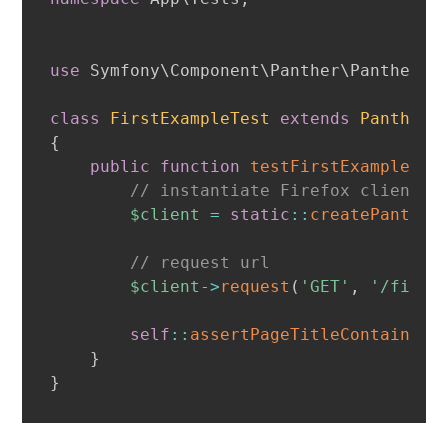
use
Symfony
\
Component
\
Panther
\
PantherTe
class
FirstExampleTest
extends
PantherT
{
public
function
testFirstExampleTit
// instantiate Firefox client
$client
=
static
::
createPanther
// request url
$client
->
request
(
'GET'
,
'/first
self
::
assertPageTitleContains
(
'
}
}