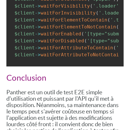
$client
->
waitForVisibility
(
'.loader'
)
;
$client
->
waitForInvisibility
(
'.loader'
)
$client
->
waitForElementToContain
(
'.tota
$client
->
waitForElementToNotContain
(
'.p
$client
->
waitForEnabled
(
'[type="submit"
$client
->
waitForDisabled
(
'[type="submit
$client
->
waitForAttributeToContain
(
'.pr
$client
->
waitForAttributeToNotContain
(
'
Conclusion
Panther est un outil de test E2E simple
d'utilisation et puissant par l'API qu'il met à
disposition. Néanmoins, sa maintenance dans
le temps peut s'avérer coûteuse en temps si
l'application est sujette à des modifications
lourdes côté front : il convient donc de bien