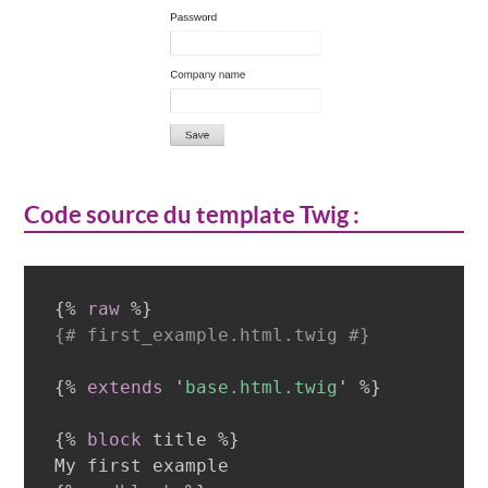
Code source du template Twig :
{%
raw
%}
{# first_example.html.twig #}
{%
extends
'
base.html.twig
'
%}
{%
block
 title 
%}