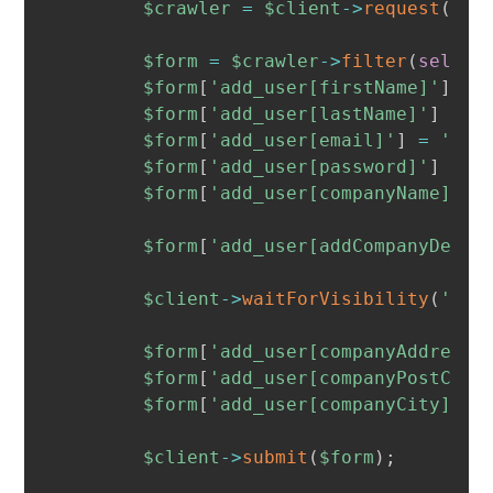
$crawler
=
$client
->
request
(
'GE
$form
=
$crawler
->
filter
(
self
::
$form
[
'add_user[firstName]'
]
=
$form
[
'add_user[lastName]'
]
=
'
$form
[
'add_user[email]'
]
=
'jea
$form
[
'add_user[password]'
]
=
'
$form
[
'add_user[companyName]'
]
$form
[
'add_user[addCompanyDetai
$client
->
waitForVisibility
(
'#co
$form
[
'add_user[companyAddress]
$form
[
'add_user[companyPostCode
$form
[
'add_user[companyCity]'
]
$client
->
submit
(
$form
)
;