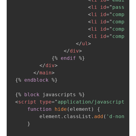
<
li
id
=
"
passwor
<
li
id
=
"
company
<
li
id
=
"
company
<
li
id
=
"
company
<
li
id
=
"
company
</
ul
>
</
div
>
{%
endif
%}
</
div
>
</
main
>
{%
endblock
%}
{%
block
 javascripts 
%}
<
script
type
=
"
application/javascript
"
>
function
hide
(
element
)
{
        element
.
classList
.
add
(
'd-none'
)
}