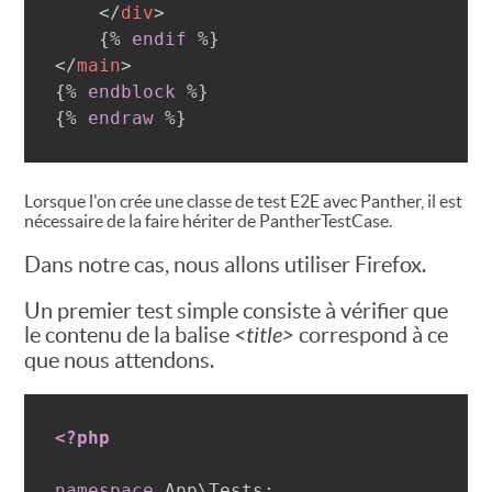
</
div
>
{%
endif
%}
</
main
>
{%
endblock
%}
{%
endraw
%}
Lorsque l'on crée une classe de test E2E avec Panther, il est
nécessaire de la faire hériter de PantherTestCase.
Dans notre cas, nous allons utiliser Firefox.
Un premier test simple consiste à vérifier que
le contenu de la balise
<title>
correspond à ce
que nous attendons.
<?php
namespace
App
\
Tests
;