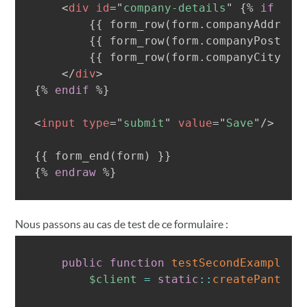
<
div
id
=
"
company-details
"
{%
if
 for
{{
 form_row
(
form
.
companyAddress
{{
 form_row
(
form
.
companyPostCod
{{
 form_row
(
form
.
companyCity
)
}
</
div
>
{%
endif
%}
<
input
type
=
"
submit
"
value
=
"
Save
"
/>
{{
 form_end
(
form
)
}}
{%
endraw
%}
Nous passons au cas de test de ce formulaire :
public
function
testSecondExampleFo
$client
=
static
::
createPanther