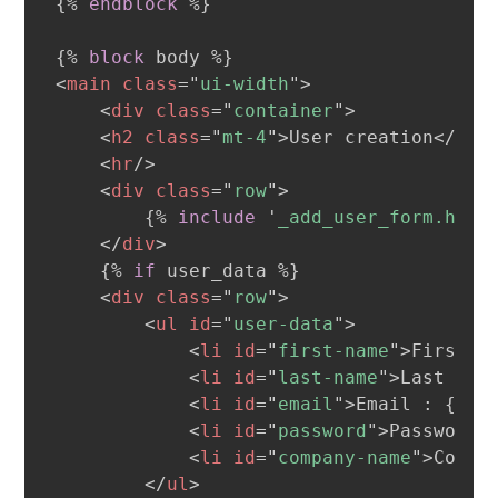
{%
endblock
%}
{%
block
 body 
%}
<
main
class
=
"
ui-width
"
>
<
div
class
=
"
container
"
>
<
h2
class
=
"
mt-4
"
>
User creation
</
h2
>
<
hr
/>
<
div
class
=
"
row
"
>
{%
include
'
_add_user_form.html
</
div
>
{%
if
 user_data 
%}
<
div
class
=
"
row
"
>
<
ul
id
=
"
user-data
"
>
<
li
id
=
"
first-name
"
>
First n
<
li
id
=
"
last-name
"
>
Last nam
<
li
id
=
"
email
"
>
Email : 
{{
 u
<
li
id
=
"
password
"
>
Password 
<
li
id
=
"
company-name
"
>
Compa
</
ul
>