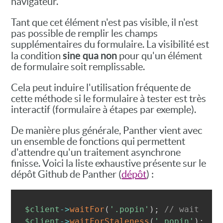
navigateur.
Tant que cet élément n'est pas visible, il n'est
pas possible de remplir les champs
supplémentaires du formulaire. La visibilité est
sine qua non
la condition
pour qu'un élément
de formulaire soit remplissable.
Cela peut induire l'utilisation fréquente de
cette méthode si le formulaire à tester est très
interactif (formulaire à étapes par exemple).
De manière plus générale, Panther vient avec
un ensemble de fonctions qui permettent
d'attendre qu'un traitement asynchrone
finisse. Voici la liste exhaustive présente sur le
dépôt Github de Panther (
dépôt
) :
$client
->
waitFor
(
'.popin'
)
;
// wait for
$client
->
waitForStaleness
(
'.popin'
)
;
//