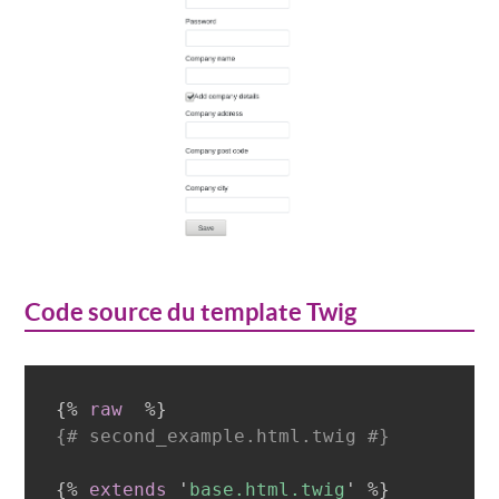
Code source du template Twig
{%
raw
%}
{# second_example.html.twig #}
{%
extends
'
base.html.twig
'
%}