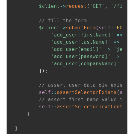
$client
->
request
(
'GET'
,
'/first
// fill the form
$client
->
submitForm
(
self
::
FORM_
'add_user[firstName]'
=>
'J
'add_user[lastName]'
=>
'Du
'add_user[email]'
=>
'jean.
'add_user[password]'
=>
'az
'add_user[companyName]'
=>
]
)
;
// assert user data div exists
self
::
assertSelectorExists
(
self
// assert first name value is a
self
::
assertSelectorTextContain
}
}