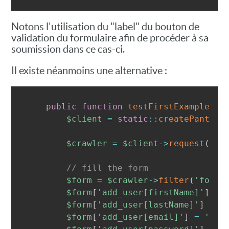
Notons l'utilisation du "label" du bouton de
validation du formulaire afin de procéder à sa
soumission dans ce cas-ci.
Il existe néanmoins une alternative :
public
function
testFirstExampleFor
$client
=
static
::
createPanther
$crawler
=
$client
->
request
(
'GE
// fill the form 
$form
=
$crawler
->
filter
(
'form[
$form
[
'add_user[firstName]'
]
=
$form
[
'add_user[lastName]'
]
=
'
$form
[
'add_user[email]'
]
=
'jea