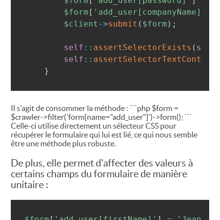
$form
[
'add_user[password]'
]
=
'
$form
[
'add_user[companyName]'
]
$client
->
submit
(
$form
)
;
self
::
assertSelectorExists
(
self
self
::
assertSelectorTextContain
}
Il s'agit de consommer la méthode : ```php $form =
$crawler->filter('form[name="add_user"]')->form(); ```
Celle-ci utilise directement un sélecteur CSS pour
récupérer le formulaire qui lui est lié, ce qui nous semble
être une méthode plus robuste.
De plus, elle permet d'affecter des valeurs à
certains champs du formulaire de manière
unitaire :
$form
[
'add_user[firstName]'
]
=
'Jean'
;