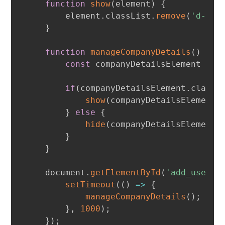
function
show
(
element
)
{
        element
.
classList
.
remove
(
'd-non
}
function
manageCompanyDetails
(
)
{
const
 companyDetailsElement 
=
 d
if
(
companyDetailsElement
.
classL
show
(
companyDetailsElement
)
}
else
{
hide
(
companyDetailsElement
)
}
}
    document
.
getElementById
(
'add_user_a
setTimeout
(
(
)
=>
{
manageCompanyDetails
(
)
;
}
,
1000
)
;
}
)
;