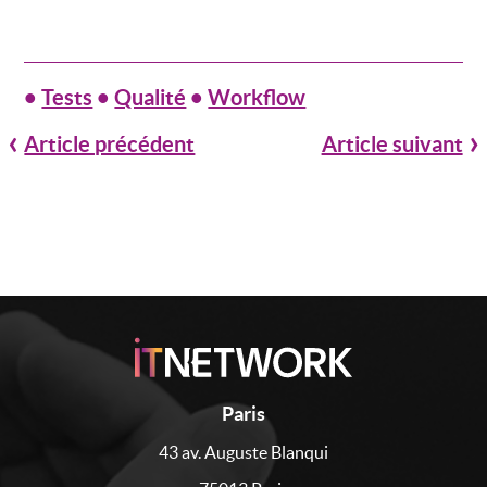
•
Tests
•
Qualité
•
Workflow
Article précédent
Article suivant
Paris
43 av. Auguste Blanqui