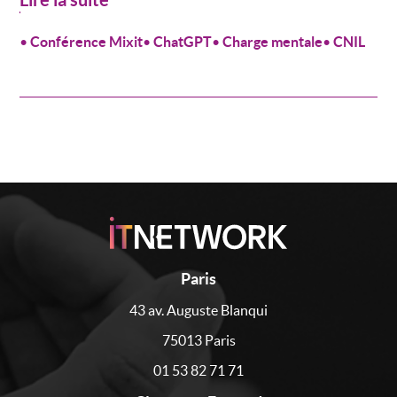
•
Conférence Mixit
•
ChatGPT
•
Charge mentale
•
CNIL
Paris
43 av. Auguste Blanqui
75013 Paris
01 53 82 71 71