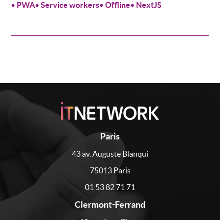
•
PWA
•
Service workers
•
Offline
•
NextJS
Paris
43 av. Auguste Blanqui
75013 Paris
01 53 82 71 71
Clermont-Ferrand