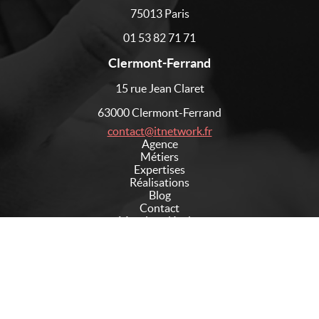
75013 Paris
01 53 82 71 71
Clermont-Ferrand
15 rue Jean Claret
63000 Clermont-Ferrand
contact@itnetwork.fr
Agence
Métiers
Expertises
Réalisations
Blog
Contact
Mentions légales
Suivez-nous sur les réseaux sociaux
No Result
Website Carbon