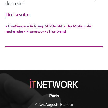
de cœur !
Lire la suite
•
Conférence Volcamp 2023
•
SRE
•
IA
•
Moteur de
recherche
•
Frameworks front-end
Paris
43 av. Auguste Blanqui