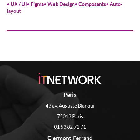
•
UX / UI
•
Figma
•
Web Design
•
Composants
•
Auto-
layout
Paris
43 av. Auguste Blanqui
75013 Paris
01 53 82 71 71
Clermont-Ferrand