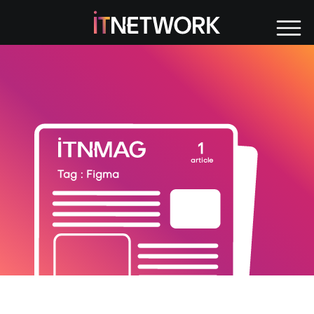
Tag : Figma
1
article
Tag : Figma