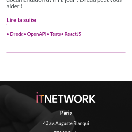
aider !
Lire la suite
•
Dredd
•
OpenAPI
•
Tests
•
ReactJS
Paris
43 av. Auguste Blanqui