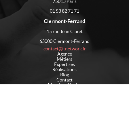
75013 Paris
01 53 82 71 71
Clermont-Ferrand
15 rue Jean Claret
63000 Clermont-Ferrand
contact@itnetwork.fr
Agence
Métiers
Expertises
Réalisations
Blog
Contact
Mentions légales
Suivez-nous sur les réseaux sociaux
No Result
Website Carbon